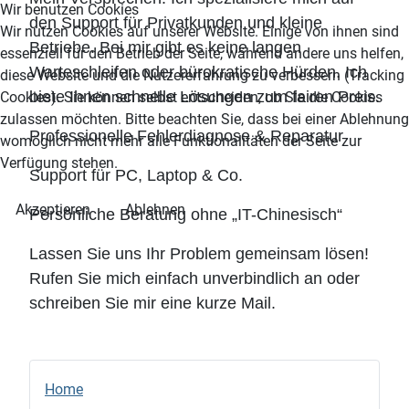
Wir benutzen Cookies
den Support für Privatkunden und kleine
Wir nutzen Cookies auf unserer Website. Einige von ihnen sind
Betriebe. Bei mir gibt es keine langen
essenziell für den Betrieb der Seite, während andere uns helfen,
Warteschleifen oder bürokratische Hürden. Ich
diese Website und die Nutzererfahrung zu verbessern (Tracking
biete Ihnen schnelle Lösungen zum fairen Preis.
Cookies). Sie können selbst entscheiden, ob Sie die Cookies
zulassen möchten. Bitte beachten Sie, dass bei einer Ablehnung
Professionelle Fehlerdiagnose & Reparatur
womöglich nicht mehr alle Funktionalitäten der Seite zur
Verfügung stehen.
Support für PC, Laptop & Co.
Akzeptieren
Ablehnen
Persönliche Beratung ohne „IT-Chinesisch“
Lassen Sie uns Ihr Problem gemeinsam lösen!
Rufen Sie mich einfach unverbindlich an oder
schreiben Sie mir eine kurze Mail.
Home