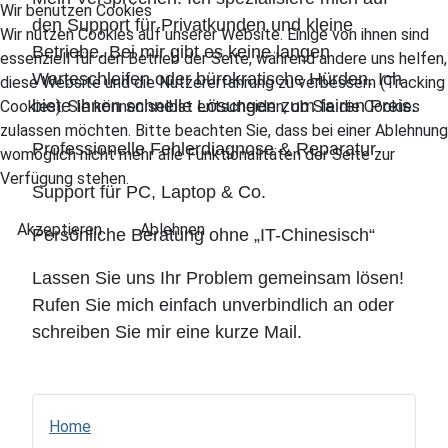
Wir benutzen Cookies
den Support für Privatkunden und kleine
Wir nutzen Cookies auf unserer Website. Einige von ihnen sind
Betriebe. Bei mir gibt es keine langen
essenziell für den Betrieb der Seite, während andere uns helfen,
Warteschleifen oder bürokratische Hürden. Ich
diese Website und die Nutzererfahrung zu verbessern (Tracking
biete Ihnen schnelle Lösungen zum fairen Preis.
Cookies). Sie können selbst entscheiden, ob Sie die Cookies
zulassen möchten. Bitte beachten Sie, dass bei einer Ablehnung
Professionelle Fehlerdiagnose & Reparatur
womöglich nicht mehr alle Funktionalitäten der Seite zur
Verfügung stehen.
Support für PC, Laptop & Co.
Akzeptieren
Ablehnen
Persönliche Beratung ohne „IT-Chinesisch“
Lassen Sie uns Ihr Problem gemeinsam lösen!
Rufen Sie mich einfach unverbindlich an oder
schreiben Sie mir eine kurze Mail.
Home